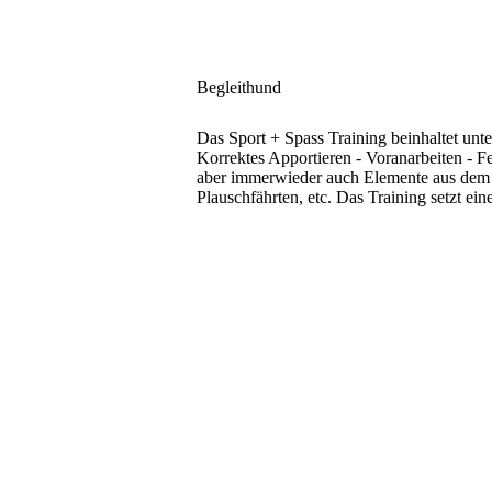
Begleithund
Das Sport + Spass Training beinhaltet u
Korrektes Apportieren
- Voranarbeiten
- F
aber immerwieder auch Elemente aus dem 
Plauschfährten, etc.
Das Training setzt ei